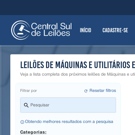
Início
Cadastre-se
Leilões de Máquinas e utilitários 
Veja a lista completa dos próximos leilões de Máquinas e ut
refresh
Resetar filtros
Filtrar por
search
Pesquisar
info_outline
Obtendo melhores resultados com a pesquisa
Categorias: