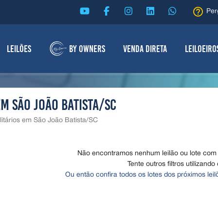
help_outline
Per
Leilões
By Owners
Venda Direta
Leiloeiro
em São João Batista/SC
ilitários em São João Batista/SC
Não encontramos nenhum leilão ou lote com o
Tente outros filtros utilizando
Ou então confira todos os lotes dos próximos lei