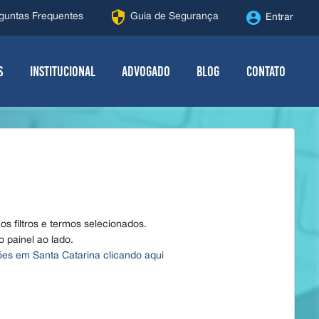
security
account_circle
guntas Frequentes
Guia de Segurança
Entrar
s
Institucional
Advogado
Blog
Contato
s filtros e termos selecionados.
 o painel ao lado.
lões em Santa Catarina clicando aqui