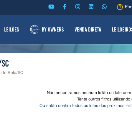
help_outline
Per
Leilões
By Owners
Venda Direta
Leiloeiro
/SC
Porto Belo/SC
Não encontramos nenhum leilão ou lote com o
Tente outros filtros utilizando
Ou então confira todos os lotes dos próximos lei