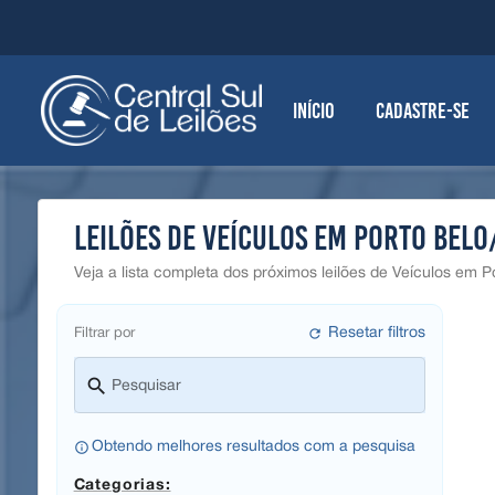
Início
Cadastre-se
Leilões de Veículos em Porto Belo
Veja a lista completa dos próximos leilões de Veículos em 
refresh
Resetar filtros
Filtrar por
search
Pesquisar
info_outline
Obtendo melhores resultados com a pesquisa
Categorias: