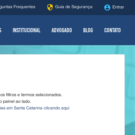
security
account_circle
guntas Frequentes
Guia de Segurança
Entrar
s
Institucional
Advogado
Blog
Contato
s filtros e termos selecionados.
 o painel ao lado.
lões em Santa Catarina clicando aqui