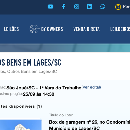
help_outline
Per
Leilões
By Owners
Venda Direta
Leiloeiro
os Bens em Lages/SC
culos, Outros Bens em Lages/SC
São José/SC - 1ª Vara do Trabalho
(Ver edital)
lão:
25/09 às 14:30
óximo pregão:
tes disponíveis (1)
Título do Lote:
Box de garagem nº 26, no Condomíni
Município de Lages/SC