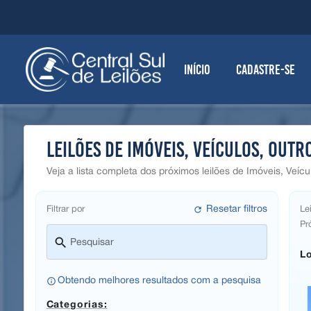
Início
Cadastre-se
Leilões de Imóveis, Veículos, Outr
Veja a lista completa dos próximos leilões de Imóveis, Veí
refresh
Resetar filtros
Filtrar por
Lei
Pr
search
Pesquisar
Lo
info_outline
Obtendo melhores resultados com a pesquisa
Categorias: