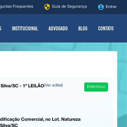
security
account_circle
guntas Frequentes
Guia de Segurança
Entrar
s
Institucional
Advogado
Blog
Contato
 Silva/SC - 1º LEILÃO
(Ver edital)
Eletrônico
ificação Comercial, no Lot. Natureza
 Silva/SC