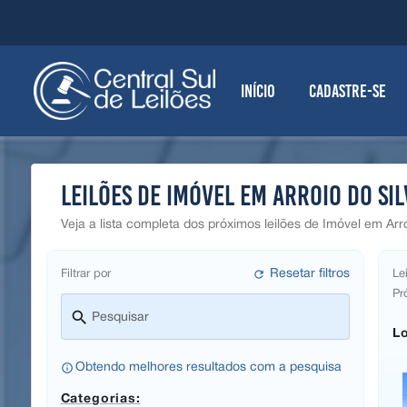
Início
Cadastre-se
Leilões de Imóvel em Arroio do Si
Veja a lista completa dos próximos leilões de Imóvel em Arr
refresh
Resetar filtros
Filtrar por
Lei
Pr
search
Pesquisar
Lo
info_outline
Obtendo melhores resultados com a pesquisa
Categorias: