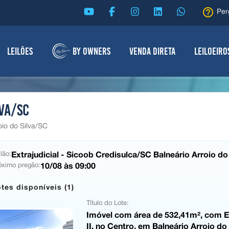
help_outline
Per
Leilões
By Owners
Venda Direta
Leiloeiro
lva/SC
oio do Silva/SC
Extrajudicial - Sicoob Credisulca/SC Balneário Arroio do
lão:
10/08 às 09:00
óximo pregão:
tes disponíveis (1)
Título do Lote:
Imóvel com área de 532,41m², com Ed
II, no Centro, em Balneário Arroio do